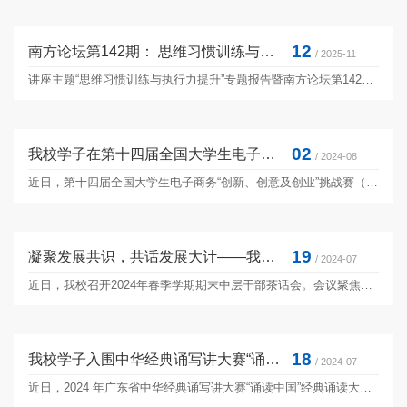
12
南方论坛第142期： 思维习惯训练与执行力提升
/ 2025-11
讲座主题“思维习惯训练与执行力提升”专题报告暨南方论坛第142讲讲座信息时 间：2025年11月12日（星期三）15:00地 点：图书馆副楼 学术报告厅主讲人：王桦 女士 国家认证的二级心理咨询师 法学硕士主讲人简介王桦，女，国家认证的二级心理咨询师。法学硕士。先后任国家海关总署办公厅副主任、新闻办公室主任、海关出版社社长（正局级）、海关信息中心党委书记（正局级）等职，具有丰富的机关、企事业单位管理经验。...
02
我校学子在第十四届全国大学生电子商务“创新、创意及创业”挑战赛广东赛区选拔赛中斩获佳绩
/ 2024-08
近日，第十四届全国大学生电子商务“创新、创意及创业”挑战赛（以下称“三创赛”）广东赛区选拔赛在广州工商学院举行，我校参赛团队凭借出色的表现，获得一等奖1项，二等奖5项。 第十四届全国大学生电子商务“创新、...
19
凝聚发展共识，共话发展大计——我校召开中层干部茶话会
/ 2024-07
近日，我校召开2024年春季学期期末中层干部茶话会。会议聚焦学校事业发展暨重点工作谋划部署，回顾总结了前一阶段学校发展成效，研究并部署了下半年和今后一段时期的重点工作。校长汤涛院士出席并讲话，校领导、校长助理，...
18
我校学子入围中华经典诵写讲大赛“诵读中国”经典诵读大赛国赛
/ 2024-07
近日，2024 年广东省中华经典诵写讲大赛“诵读中国”经典诵读大赛开展评选工作，共有579个精心筹备的参赛作品同台竞技。经过初赛、复赛激烈角逐，大学生组共评选出30个作品进入国赛。 由我校孙蕾婷老师指导、校主持队学生演绎的作品《...