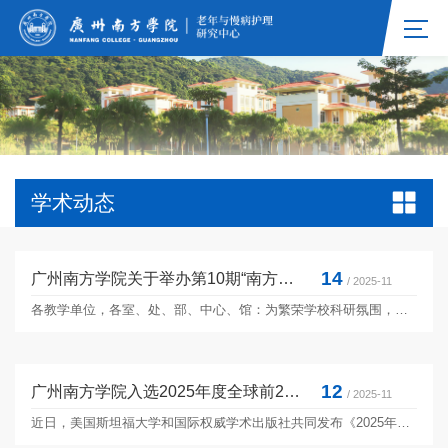
学术动态
14
广州南方学院关于举办第10期“南方博士沙龙”的通知
/ 2025-11
各教学单位，各室、处、部、中心、馆：为繁荣学校科研氛围，进一步推进学科交叉融合及学术交流工作，促进教师进行学术前沿探讨及交流，依托学校广东省博士工作站，现举办第10期“南方博士沙龙”学术讲座，具体事项通知如下：一、讲座时间2025年11月5日（星期三）15:00-17:00二、讲座主题产学研协同：跨学科入门与进阶三、讲座地点教研楼3号楼203B报告厅四、讲座主持人科研处处长严五胤五、参加人员教师、行政人员六、主讲人介绍张娜，...
12
广州南方学院入选2025年度全球前2%顶尖科学家榜单！人数创新高
/ 2025-11
近日，美国斯坦福大学和国际权威学术出版社共同发布《2025年全球前2%顶尖科学家榜单》。广州南方学院今年在“终身科学影响力排行榜”和“年度科学影响力排行榜”的上榜人数上创新高，位居全国民办高校前列。《全球前2%顶尖科学家榜单》被视为衡量科学家长期科研表现和学术影响力的一个客观指标，入选意味着该学者在其研究领域具有较高的世界影响力。其中，“终身影响力”榜单统计科学家职业生涯期间的综合表现，“年度影响力”榜单则聚焦上一年度的学术影响力。...