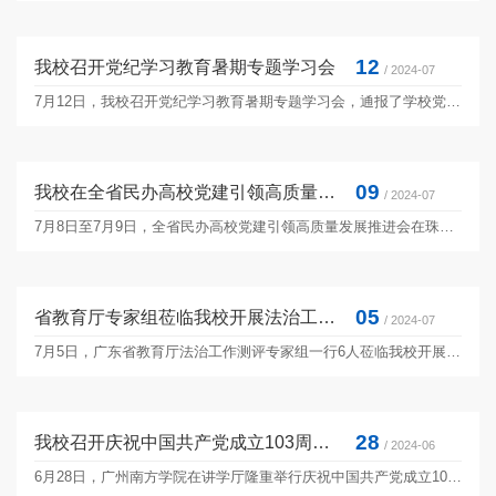
12
我校召开党纪学习教育暑期专题学习会
/ 2024-07
7月12日，我校召开党纪学习教育暑期专题学习会，通报了学校党纪学习教育阶段性工作情况，对下一步继续深入开展好党纪学习教育进行部署。校领导、校长助理，党委委员，二级党组织书记，各二级教学单位、行政部门正副职参加会议。...
09
我校在全省民办高校党建引领高质量发展推进会上做经验交流
/ 2024-07
7月8日至7月9日，全省民办高校党建引领高质量发展推进会在珠海召开。会议深入贯彻落实党的二十大精神，认真学习贯彻习近平总书记关于党的建设的重要思想和关于民办教育的重要论述精神，全面落实全国民办高校党建工作推进会各项任务，...
05
省教育厅专家组莅临我校开展法治工作实地测评
/ 2024-07
7月5日，广东省教育厅法治工作测评专家组一行6人莅临我校开展法治工作实地测评，此次测评分为工作汇报、材料核查、实地查看、调研访谈和测评结果反馈五个环节。学校领导班子成员以及相关职能部门负责人、师生代表参加了相关测评工作。...
28
我校召开庆祝中国共产党成立103周年暨“七一”表彰大会
/ 2024-06
6月28日，广州南方学院在讲学厅隆重举行庆祝中国共产党成立103周年暨“七一”表彰大会，同时举行党纪学习教育专题辅导报告会。学校党政班子成员、校长助理及教师党员代表、学生党员代表共计两百余人参加会议。会议由学校党委副书记、...