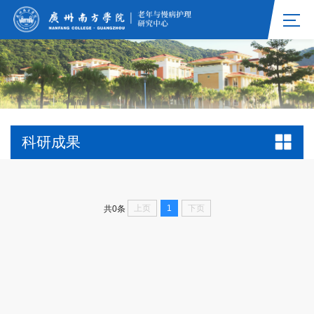
科研成果
上页
1
下页
共0条